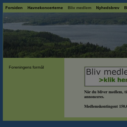
Forsiden
Havnekoncerterne
Bliv medlem
Nyhedsbrev
B
Foreningens formål
Når du bliver medlem, ti
annonceres.
Medlemskontingent 150,00