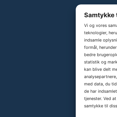
Samtykke t
Vi og vores sam
teknologier, heru
indsamle oplysni
formål, herunder
bedre brugerople
statistik og mar
kan blive delt 
analysepartnere
med data, du tid
de har indsamle
tjenester. Ved at
samtykke til dis