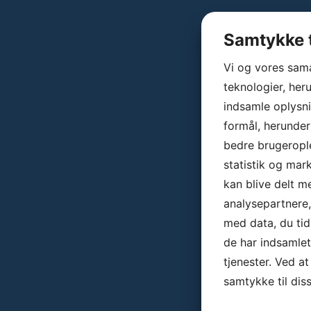
Samtykke t
Vi og vores sam
teknologier, heru
indsamle oplysni
formål, herunder
bedre brugerople
statistik og mar
kan blive delt 
analysepartnere
med data, du tid
de har indsamle
tjenester. Ved at
samtykke til dis