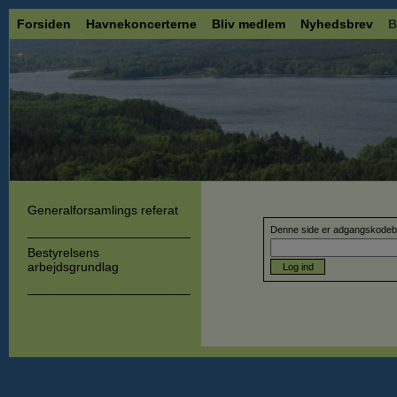
Forsiden
Havnekoncerterne
Bliv medlem
Nyhedsbrev
B
Generalforsamlings referat
_______________________
Denne side er adgangskodebe
Bestyrelsens
arbejdsgrundlag
Log ind
_______________________