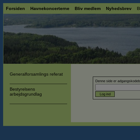
Forsiden
Havnekoncerterne
Bliv medlem
Nyhedsbrev
B
Generalforsamlings referat
_______________________
Denne side er adgangskodebe
Bestyrelsens
arbejdsgrundlag
Log ind
_______________________